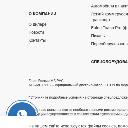
Автомобили в нали
О КОМПАНИИ
Легкий коммерческ
транспорт
О дилере
Foton Toano Pro (ф
Новости
Пикапы
Контакты
Переоборудованны
СПЕЦОБОРУДОВА
Foton Россия МБ РУС
АО «МБ РУС» – официальный дистрибьютор FOTON по мод
* Уточняйте подробные условия на странице спецпредложе
Указанные цены являются необязательными рекомендованн
продукции осуществляется в соответствии с условиями инд
автомобилей, приведенные на сайте, могут отличаться от 
WhatsApp
информацию уточняйте по телефону контакт-центра
8 800 
На нашем сайте используются файлы cookies, помог