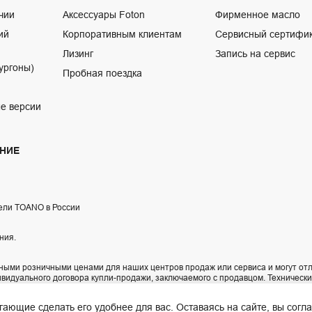
чии
Аксессуары Foton
Фирменное масло
ий
Корпоративным клиентам
Сервисный сертифи
Лизинг
Запись на сервис
ургоны)
Пробная поездка
е версии
НИЕ
ели TOANO в России
ния.
ыми розничными ценами для наших центров продаж или сервиса и могут отл
ивидуального договора купли-продажи, заключаемого с продавцом. Техническ
технических характеристик, комплектации и внешнего вида автомобилей, пос
200-02-06
.
ающие сделать его удобнее для вас. Оставаясь на сайте, вы сог