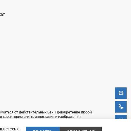
кат
Моде
Обрат
ичаться от действительных цен. Приобретение любой
ие характеристики, комплектация и изображения
Запис
тавляемых в Российскую Федерацию. Актуальную
лашаетесь
с