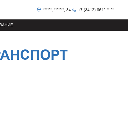
******, *******, 34
+7 (3412) 661*-**-**
ВАНИЕ
РАНСПОРТ