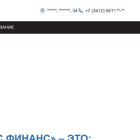
******, *******, 34
+7 (3412) 661*-**-**
ВАНИЕ
С ФИНАНС» – ЭТО: