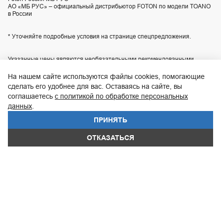
АО «МБ РУС» – официальный дистрибьютор FOTON по модели TOANO
в России
* Уточняйте подробные условия на странице спецпредложения.
Указанные цены являются необязательными рекомендованными
розничными ценами для наших центров продаж или сервиса и могут
отличаться от действительных цен. Приобретение любой продукции
На нашем сайте используются файлы cookies, помогающие
осуществляется в соответствии с условиями индивидуального договора
сделать его удобнее для вас. Оставаясь на сайте, вы
купли-продажи, заключаемого с продавцом. Технические
соглашаетесь
с политикой по обработке персональных
характеристики, комплектация и изображения автомобилей,
приведенные на сайте, могут отличаться от технических характеристик,
данных
.
комплектации и внешнего вида автомобилей, поставляемых в
Российскую Федерацию. Актуальную информацию уточняйте по
ПРИНЯТЬ
телефону контакт-центра
8 800 200-02-06
.
WhatsApp
ОТКАЗАТЬСЯ
UDP Auto
© 2026, FOTON