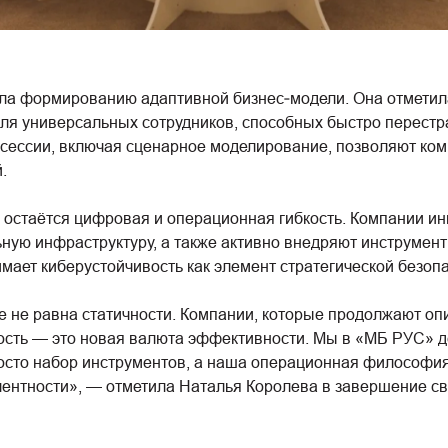
ла формированию адаптивной бизнес‑модели. Она отметила,
ля универсальных сотрудников, способных быстро перестр
 сессии, включая сценарное моделирование, позволяют ко
.
стаётся цифровая и операционная гибкость. Компании и
ную инфраструктуру, а также активно внедряют инструмен
мает киберустойчивость как элемент стратегической безоп
ше не равна статичности. Компании, которые продолжают оп
рость — это новая валюта эффективности. Мы в «МБ РУС» 
просто набор инструментов, а наша операционная философи
лентности», — отметила Наталья Королева в завершение св