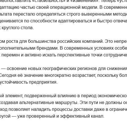
ивопоставлять «стабильность» и «изменения». Теперь «усто
даптацию частью своей операционной модели. В современн
ультата перестало определяться строго выверенными метод
ценивается по способности адаптироваться и быстро отвеч
 круглого стола.
м роста для большинства российских компаний. Это непр
 дополнительными брендами. В современных условиях особ
 перемен и активно искать перспективные точки сотруднич
— освоение новых географических регионов для снижения
егодня её значение многократно возрастает, поскольку б
 устойчивость предприятия.
ый элемент, подверженный влиянию в период экономическо
создавая альтернативные маршруты. Эти пути не должны о
ход позволяет наладить процессы доставки даже в огранич
другой — уже проверенный и эффективный канал.