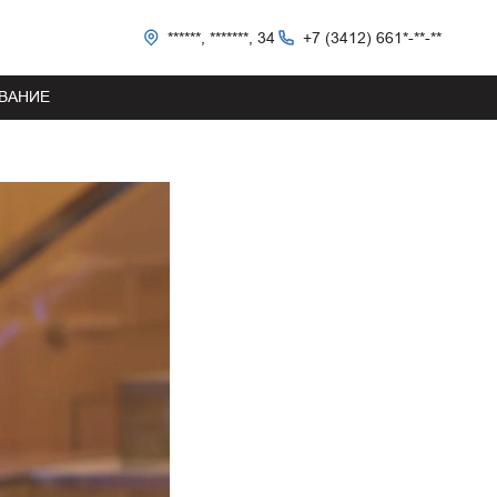
******, *******, 34
+7 (3412) 661*-**-**
ВАНИЕ