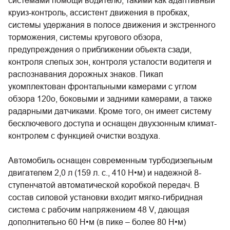
системами помощи водителю, такими как адаптивный
круиз-контроль, ассистент движения в пробках,
системы удержания в полосе движения и экстренного
торможения, системы кругового обзора,
предупреждения о приближении объекта сзади,
контроля слепых зон, контроля усталости водителя и
распознавания дорожных знаков. Пикап
укомплектован фронтальными камерами с углом
обзора 120о, боковыми и задними камерами, а также
радарными датчиками. Кроме того, он имеет систему
бесключевого доступа и оснащен двухзонным климат-
контролем с функцией очистки воздуха.
Автомобиль оснащен современным турбодизельным
двигателем 2,0 л (159 л. с., 410 Н•м) и надежной 8-
ступенчатой автоматической коробкой передач. В
состав силовой установки входит мягко-гибридная
система с рабочим напряжением 48 V, дающая
дополнительно 60 Н•м (в пике – более 80 Н•м)