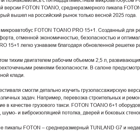
ели познакомились с пятнадцатиместным микроавтобусом
кой версии FOTON TOANO, среднеразмерного пикапа FOT
рый вышел на российский рынок только весной 2025 года.
 микроавтобус FOTON TOANO PRO 15+1. Созданный для ре
форта, отменной экономичностью, безопасностью и оптим
O 15+1 легко узнаваем благодаря обновленной решетке р
ом тихим двигателем рабочим объемом 2,5 л, развивающим
хточечными ремнями безопасности. В салоне предусмотре
ной клади.
естиваля смогли детально изучить грузопассажирскую ве
зличных задач. Например, перевозка строительных и ремон
ние в качестве грузового такси. FOTON TOANO 6+1 оборудо
, шумо- и виброизоляцией потолка, дверей и боковых стенок
ые пикапы FOTON – среднеразмерный TUNLAND G7 и неда