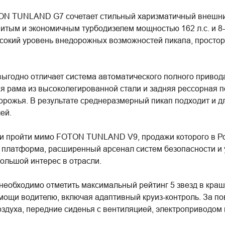
N TUNLAND G7 сочетает стильный харизматичный внешний 
итым и экономичным турбодизелем мощностью 162 л.с. и 8
сокий уровень внедорожных возможностей пикапа, простор
годно отличает система автоматического полного привод
 рама из высоколегированной стали и задняя рессорная п
дорожья. В результате среднеразмерный пикап подходит и 
ей.
и пройти мимо FOTON TUNLAND V9, продажи которого в Рос
платформа, расширенный арсенал систем безопасности и 
ольшой интерес в отрасли.
еобходимо отметить максимальный рейтинг 5 звезд в краш
ощи водителю, включая адаптивный круиз-контроль. За 
оздуха, передние сиденья с вентиляцией, электроприводом 