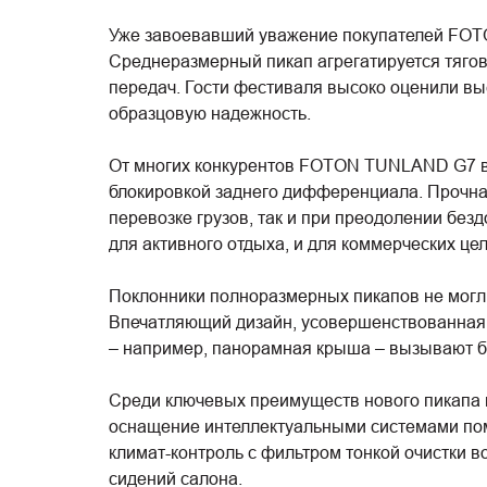
Уже завоевавший уважение покупателей FOTO
Среднеразмерный пикап агрегатируется тягов
передач. Гости фестиваля высоко оценили вы
образцовую надежность.
От многих конкурентов FOTON TUNLAND G7 вы
блокировкой заднего дифференциала. Прочная
перевозке грузов, так и при преодолении без
для активного отдыха, и для коммерческих цел
Поклонники полноразмерных пикапов не могл
Впечатляющий дизайн, усовершенствованная 
– например, панорамная крыша – вызывают б
Среди ключевых преимуществ нового пикапа н
оснащение интеллектуальными системами пом
климат-контроль с фильтром тонкой очистки в
сидений салона.