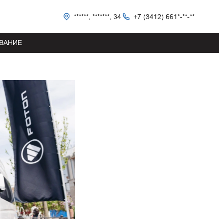
******, *******, 34
+7 (3412) 661*-**-**
ВАНИЕ