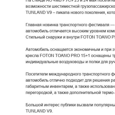
На стенде АО «МБ РУС» 23 и 24 мая посетит
возможности шестиместной грузопассажирс
TUNLAND V9 – пикапа нового поколения, кото
Главная новинка транспортного фестиваля —
автомобиль отличается высоким уровнем ком
Стильный снаружи и внутри FOTON TOANO PR
Автомобиль оснащается экономичным и при эт
кресла FOTON TOANO PRO 15+1 оснащены тре
индивидуальные воздуховоды и полки для руч
Посетители международного транспортного ф
автомобиль отлично подходит для решения ра
габаритным инвентарем, а также использова
перегородкой, а также дополнительной термо-
Большой интерес публики вызвали популярн
TUNLAND V9.