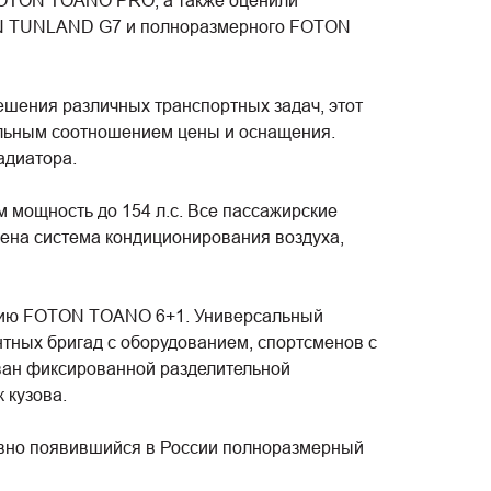
 FOTON TOANO PRO, а также оценили
ON TUNLAND G7 и полноразмерного FOTON
шения различных транспортных задач, этот
альным соотношением цены и оснащения.
адиатора.
 мощность до 154 л.с. Все пассажирские
на система кондиционирования воздуха,
рсию FOTON TOANO 6+1. Универсальный
тных бригад с оборудованием, спортсменов с
ван фиксированной разделительной
 кузова.
вно появившийся в России полноразмерный