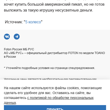
хочет купить большой американский пикап, но не готов
выложить за такую игрушку несусветные деньги.
Источник: "
5 колесо
"
Foton Россия МБ РУС
АО «МБ РУС» – официальный дистрибьютор FOTON по модели TOANO
в России
* Уточняйте подробные условия на странице спецпредложения.
Указанные цены являются необязательными рекомендованными
розничными ценами для наших центров продаж или сервиса и могут
отличаться от действительных цен. Приобретение любой продукции
На нашем сайте используются файлы cookies, помогающие
осуществляется в соответствии с условиями индивидуального договора
сделать его удобнее для вас. Оставаясь на сайте, вы
купли-продажи, заключаемого с продавцом. Технические
характеристики, комплектация и изображения автомобилей,
соглашаетесь
с политикой по обработке персональных
приведенные на сайте, могут отличаться от технических характеристик,
данных
.
комплектации и внешнего вида автомобилей, поставляемых в
Российскую Федерацию. Актуальную информацию уточняйте по
ПРИНЯТЬ