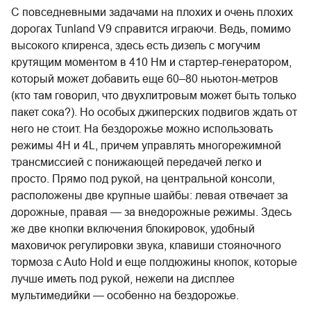
С повседневными задачами на плохих и очень плохих
дорогах Tunland V9 справится играючи. Ведь, помимо
высокого клиренса, здесь есть дизель с могучим
крутящим моментом в 410 Нм и стартер-генератором,
который может добавить еще 60–80 ньютон-метров
(кто там говорил, что двухлитровым может быть только
пакет сока?). Но особых джиперских подвигов ждать от
него не стоит. На бездорожье можно использовать
режимы 4H и 4L, причем управлять многорежимной
трансмиссией с понижающей передачей легко и
просто. Прямо под рукой, на центральной консоли,
расположены две крупные шайбы: левая отвечает за
дорожные, правая — за внедорожные режимы. Здесь
же две кнопки включения блокировок, удобный
маховичок регулировки звука, клавиши стояночного
тормоза c Auto Hold и еще полдюжины кнопок, которые
лучше иметь под рукой, нежели на дисплее
мультимедийки — особенно на бездорожье.