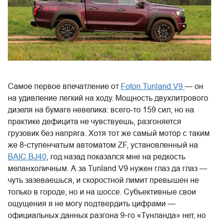
Самое первое впечатление от
Foton Tunland V9
— он
на удивление легкий на ходу. Мощность двухлитрового
дизеля на бумаге невелика: всего-то 159 сил, но на
практике дефицита не чувствуешь, разгоняется
грузовик без напряга. Хотя тот же самый мотор с таким
же 8‑ступенчатым автоматом ZF, установленный на
BAIC BJ40
, год назад показался мне на редкость
меланхоличным. А за Tunland V9 нужен глаз да глаз —
чуть зазеваешься, и скоростной лимит превышен не
только в городе, но и на шоссе. Субъективные свои
ощущения я не могу подтвердить цифрами —
официальных данных разгона 9‑го «Тунланда» нет, но