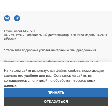
Foton Россия МБ РУС
АО «МБ РУС» – официальный дистрибьютор FOTON по модели TOANO
в России
* Уточняйте подробные условия на странице спецпредложения.
Указанные цены являются необязательными рекомендованными
розничными ценами для наших центров продаж или сервиса и могут
отличаться от действительных цен. Приобретение любой продукции
На нашем сайте используются файлы cookies, помогающие
осуществляется в соответствии с условиями индивидуального договора
сделать его удобнее для вас. Оставаясь на сайте, вы
купли-продажи, заключаемого с продавцом. Технические
характеристики, комплектация и изображения автомобилей,
соглашаетесь
с политикой по обработке персональных
приведенные на сайте, могут отличаться от технических характеристик,
данных
.
комплектации и внешнего вида автомобилей, поставляемых в
Российскую Федерацию. Актуальную информацию уточняйте по
ПРИНЯТЬ
телефону контакт-центра
8 800 200-02-06
.
WhatsApp
ОТКАЗАТЬСЯ
UDP Auto
© 2026, FOTON