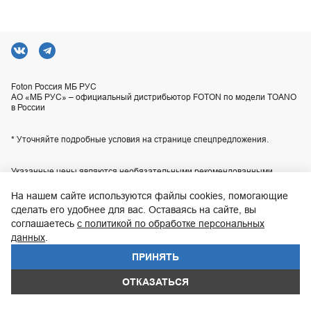
Foton Россия МБ РУС
АО «МБ РУС» – официальный дистрибьютор FOTON по модели TOANO
в России
* Уточняйте подробные условия на странице спецпредложения.
Указанные цены являются необязательными рекомендованными
розничными ценами для наших центров продаж или сервиса и могут
отличаться от действительных цен. Приобретение любой продукции
На нашем сайте используются файлы cookies, помогающие
осуществляется в соответствии с условиями индивидуального договора
сделать его удобнее для вас. Оставаясь на сайте, вы
купли-продажи, заключаемого с продавцом. Технические
характеристики, комплектация и изображения автомобилей,
соглашаетесь
с политикой по обработке персональных
приведенные на сайте, могут отличаться от технических характеристик,
данных
.
комплектации и внешнего вида автомобилей, поставляемых в
Российскую Федерацию. Актуальную информацию уточняйте по
ПРИНЯТЬ
телефону контакт-центра
8 800 200-02-06
.
WhatsApp
ОТКАЗАТЬСЯ
UDP Auto
© 2026, FOTON