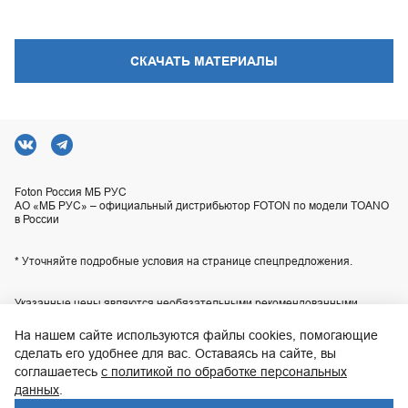
СКАЧАТЬ МАТЕРИАЛЫ
Foton Россия МБ РУС
АО «МБ РУС» – официальный дистрибьютор FOTON по модели TOANO
в России
* Уточняйте подробные условия на странице спецпредложения.
Указанные цены являются необязательными рекомендованными
розничными ценами для наших центров продаж или сервиса и могут
отличаться от действительных цен. Приобретение любой продукции
На нашем сайте используются файлы cookies, помогающие
осуществляется в соответствии с условиями индивидуального договора
сделать его удобнее для вас. Оставаясь на сайте, вы
купли-продажи, заключаемого с продавцом. Технические
характеристики, комплектация и изображения автомобилей,
соглашаетесь
с политикой по обработке персональных
приведенные на сайте, могут отличаться от технических характеристик,
данных
.
комплектации и внешнего вида автомобилей, поставляемых в