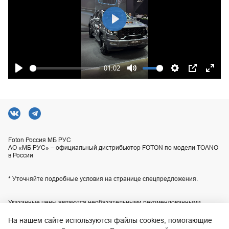
Play
01:02
Play
Mute
Settings
PIP
Ente
fulls
Foton Россия МБ РУС
АО «МБ РУС» – официальный дистрибьютор FOTON по модели TOANO
в России
* Уточняйте подробные условия на странице спецпредложения.
Указанные цены являются необязательными рекомендованными
розничными ценами для наших центров продаж или сервиса и могут
отличаться от действительных цен. Приобретение любой продукции
На нашем сайте используются файлы cookies, помогающие
осуществляется в соответствии с условиями индивидуального договора