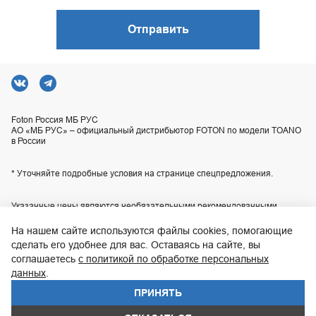
Отправить
Foton Россия МБ РУС
АО «МБ РУС» – официальный дистрибьютор FOTON по модели TOANO
в России
* Уточняйте подробные условия на странице спецпредложения.
Указанные цены являются необязательными рекомендованными
розничными ценами для наших центров продаж или сервиса и могут
отличаться от действительных цен. Приобретение любой продукции
На нашем сайте используются файлы cookies, помогающие
осуществляется в соответствии с условиями индивидуального договора
сделать его удобнее для вас. Оставаясь на сайте, вы
купли-продажи, заключаемого с продавцом. Технические
соглашаетесь
с политикой по обработке персональных
характеристики, комплектация и изображения автомобилей,
приведенные на сайте, могут отличаться от технических характеристик,
данных
.
комплектации и внешнего вида автомобилей, поставляемых в
Российскую Федерацию. Актуальную информацию уточняйте по
ПРИНЯТЬ
телефону контакт-центра
8 800 200-02-06
.
WhatsApp